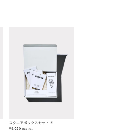
スクエアボックスセット E
¥9,020
(tax inc.)