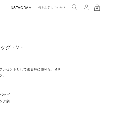
INSTAGRAM
0
L
 - M -
プレゼントとして送る時に便利な、Mサ
グ。
グバッグ
ピング袋