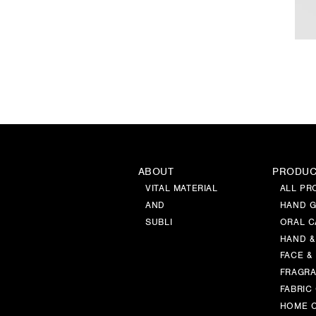
ABOUT
PRODU
VITAL MATERIAL
ALL PR
AND
HAND G
SUBLI
ORAL C
HAND &
FACE &
FRAGR
FABRIC
HOME 