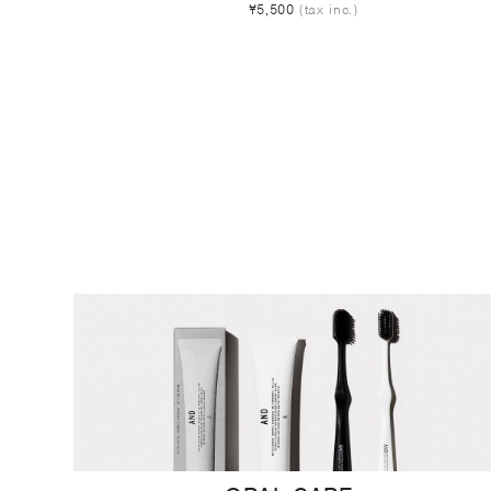
¥5,500
(tax inc.)