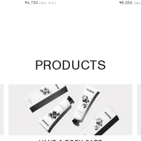
¥4,730
(tax inc.)
¥6,050
(tax
PRODUCTS