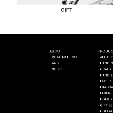
GIFT
ABOUT
PRODU
VITAL MATERIAL
ALL PR
AND
HAND G
SUBLI
ORAL C
HAND &
FACE &
FRAGR
FABRIC
HOME 
GIFT SE
COLLAB