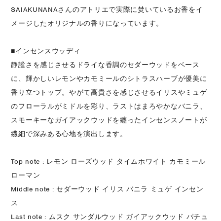
SAIAKUNANAさんのアトリエで実際に焚いているお香をイ
メージしたオリジナルの香りになっています。
■インセンスウッディ
静謐さを感じさせるドライな香調のセダーウッドをベース
に、輝かしいレモンやカモミールのシトラスハーブが優美に
香り立つトップ。やがて高貴さを感じさせるイリスやミュゲ
のフローラルがミドルを彩り、ラストはまろやかなバニラ、
スモーキーなガイアックウッドを纏ったインセンスノートが
繊細で深みある心地を演出します。
Top note : レモン ローズウッド タイムホワイト カモミール
ローマン
Middle note : セダーウッド イリス バニラ ミュゲ インセン
ス
Last note : ムスク サンダルウッド ガイアックウッド パチュ