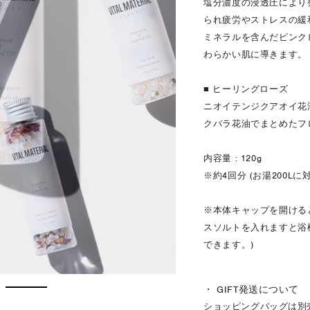
塩分濃度の浸透圧により
られ疲労やストレスの緩
ミネラルを含んだピンク
わらかい肌に導きます。
■ ヒーリングローズ
ニオイテンジクアオイ花
クバラ花油でまとめたフ
内容量 : 120g
※約4回分 (お湯200L
※本体キャップを開ける
スソルトを入れますと浴
できます。)
・ GIFT発送について
ショッピングバッグは別