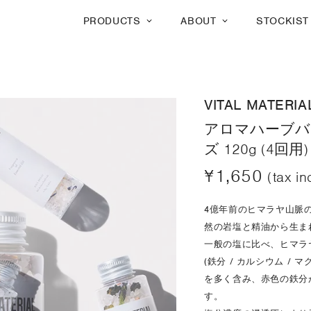
PRODUCTS
ABOUT
STOCKIST
VITAL MATERIA
アロマハーブバ
ズ 120g (4回用)
¥1,650
(tax in
4億年前のヒマラヤ山脈
然の岩塩と精油から生ま
一般の塩に比べ、ヒマラ
(鉄分 / カルシウム / 
を多く含み、赤色の鉄分
す。