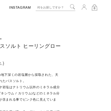
INSTAGRAM
0
L
スソルト ヒーリングロー
c.)
の地下深くの岩塩層から採取された、天
れたバスソルト。
ヤ岩塩はナトリウム以外のミネラル成分
マグネシウム / カリウム)などのミネラル分
が含まれる事でピンク色に見えていま