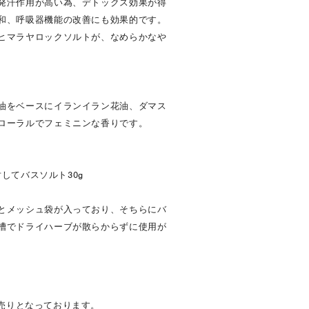
発汗作用が高い為、デトックス効果が得
和、呼吸器機能の改善にも効果的です。
ヒマラヤロックソルトが、なめらかなや
油をベースにイランイラン花油、ダマス
ローラルでフェミニンな香りです。
に対してバスソルト30g
とメッシュ袋が入っており、そちらにバ
槽でドライハーブが散らからずに使用が
売りとなっております。