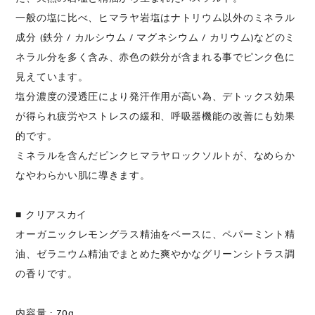
一般の塩に比べ、ヒマラヤ岩塩はナトリウム以外のミネラル
成分 (鉄分 / カルシウム / マグネシウム / カリウム)などのミ
ネラル分を多く含み、赤色の鉄分が含まれる事でピンク色に
見えています。
塩分濃度の浸透圧により発汗作用が高い為、デトックス効果
が得られ疲労やストレスの緩和、呼吸器機能の改善にも効果
的です。
ミネラルを含んだピンクヒマラヤロックソルトが、なめらか
なやわらかい肌に導きます。
■ クリアスカイ
オーガニックレモングラス精油をベースに、ペパーミント精
油、ゼラニウム精油でまとめた爽やかなグリーンシトラス調
の香りです。
内容量 : 70g