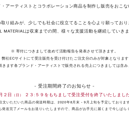
ド・アーティストとコラボレーション商品を制作し販売をおこな
の取り組みが、少しでも社会に役立てることを心より願っており
TAL MATERIALは収束までの間、様々な支援活動を継続していき
※ 寄付につきまして改めて活動報告を発表させて頂きます。
※ 弊社ECサイトにて受注販売を受け付けたご注文分のみが対象となります
力頂きます各ブランド・アーティストで販売される売上につきましては含み
- 受注期間終了のお知らせ -
月２日
２３:５９をもちまして受注受付を終了いたしまし
（日）
注文いただいた商品の発送時期は、2020年8月末 - 9月上旬を予定しておりま
ら発送完了メールをお送りいたしますので、商品がお手元に届くまで今しばら