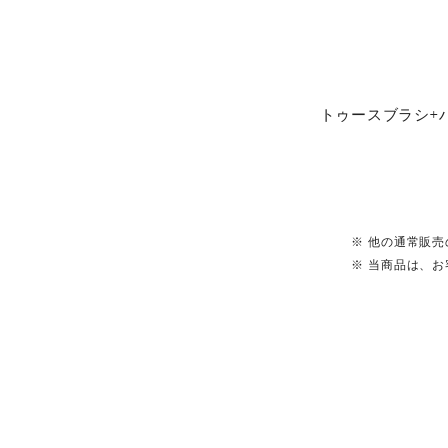
トゥースブラシ+
※ 他の通常販
※ 当商品は、