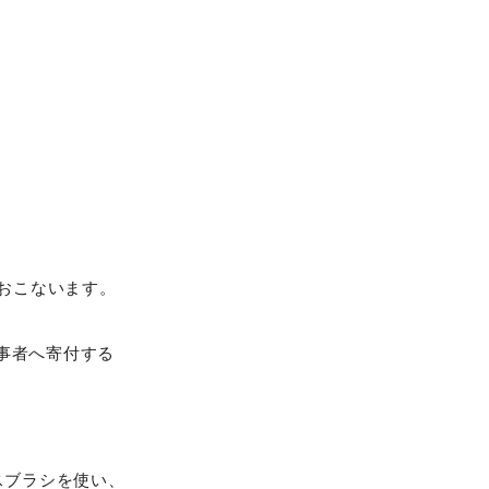
、
おこないます。
事者へ寄付する
スブラシを使い、