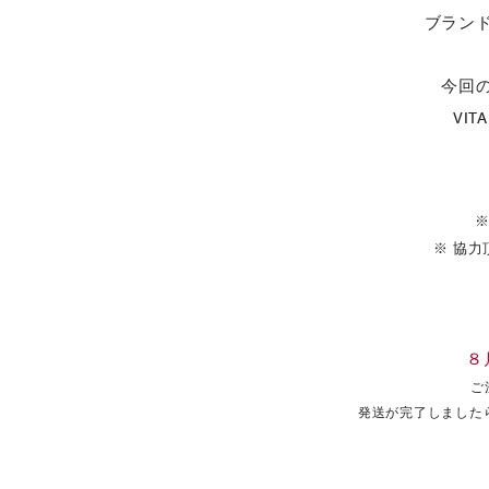
ブラン
今回
VI
※ 協
８
ご
発送が完了しました