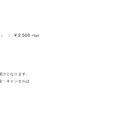
： ￥2,500
き）
+tax
届けとなります。
金・キャンセルは