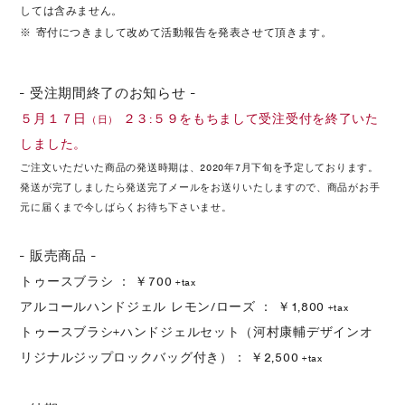
しては含みません。
※ 寄付につきまして改めて活動報告を発表させて頂きます。
- 受注期間終了のお知らせ -
５月１７日
２３:５９をもちまして受注受付を終了いた
（日）
しました。
ご注文いただいた商品の発送時期は、2020年7月下旬を予定しております。
発送が完了しましたら発送完了メールをお送りいたしますので、商品がお手
元に届くまで今しばらくお待ち下さいませ。
- 販売商品 -
トゥースブラシ ： ￥700
+tax
アルコールハンドジェル レモン/ローズ ： ￥1,800
+tax
トゥースブラシ+ハンドジェルセット（河村康輔デザインオ
リジナルジップロックバッグ付き）： ￥2,500
+tax