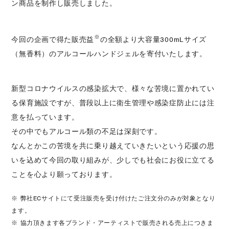
ン商品を制作し販売しました。
※
今回の企画で得た販売益
の全額より
大容量300mLサイズ
（無香料）のアルコールハンドジェルを寄付いたします。
新型コロナウイルスの感染拡大で、
様々な苦境に置かれてい
る保育施設ですが、
普段以上に衛生管理や感染症防止には注
意を払っています。
その中でもアルコール類の不足は深刻です。
なんとかこの苦境を共に乗り越えていきたいという応援の思
いを込めて今回の取り組みが、
少しでも社会にお役に立てる
ことを心より願っております。
※ 弊社ECサイトにて受注販売を受け付けたご注文分のみが対象となり
ます。
※ 協力頂きます各ブランド・アーティストで販売される売上につきま